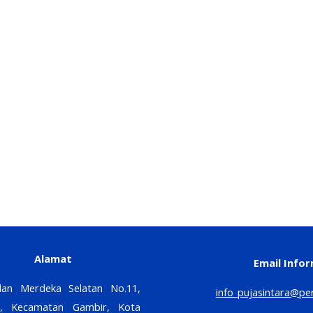
Alamat
Email Info
dan Merdeka Selatan No.11,
info_pujasintara@pe
r, Kecamatan Gambir, Kota