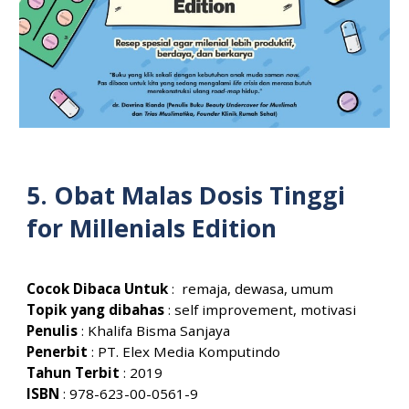
5.
Obat Malas Dosis Tinggi
for Millenials Edition
Cocok Dibaca Untuk
:
remaja, dewasa, umum
Topik yang dibahas
:
self improvement, motivasi
Penulis
:
Khalifa Bisma Sanjaya
Penerbit
:
PT. Elex Media Komputindo
Tahun Terbit
: 201
9
ISBN
:
978-623-00-0561-9