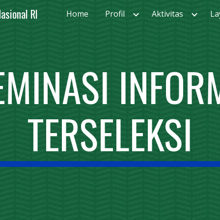
asional RI
Home
Profil
Aktivitas
La
ip to main content
Skip to navigat
EMINASI INFOR
TERSELEKSI