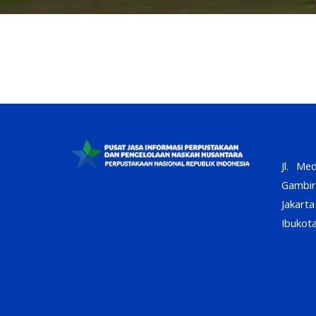
Jl. Me
Gambi
Jakar
Ibukota