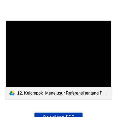
12. Kelompok_Menelusur Referensi tentang Penguatan Diplomasi Ekonomi Indonesia melalui Fatcat_Zhafira.pdf